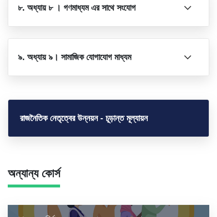
৮. অধ্যায় ৮ । গণমাধ্যম এর সাথে সংযোগ
৯. অধ্যায় ৯। সামাজিক যোগাযোগ মাধ্যম
রাজনৈতিক নেতৃত্বের উন্নয়ন - চূড়ান্ত মূল্যায়ন
অন্যান্য কোর্স