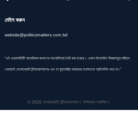
মেইল করুন
website@politicsmatters.com.bd
“এই ওয়েবসাইটটি আমেরিকান জনগণের সহযোগিতায় তৈরি করা হয়েছে। এখানে উল্লেখিত বিষয়বস্তুর দায়িত্ব
একান্তই ডেমোক্রেসি ইন্টারন্যাশনালের এবং তা যুক্তরাষ্ট্র সরকারের মতামতকে প্রতিফলিত করে না।”
© 2026 ডেমোক্রেসি ইন্টারন্যাশনাল। সর্বস্বত্ব সংরক্ষিত।