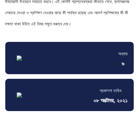
দীর্ঘমেয়াদী উন্নয়নে সহায়তা করবে। এই কোর্সটি প্রাপ্তবয়স্করা কীভাবে শেখে, ক্লাসরুমের
লেকচার দেওয়া ও প্রশিক্ষণ নেওয়ার মাঝে কী পার্থক্য রয়েছে এবং আদর্শ প্রশিক্ষকের কী কী
দক্ষতা থাকা উচিত এই বিষয় সমূহে গুরুত্ব দেয়।
অধ্যায়
৬
প্রকাশণা তারিখ
০৮ অক্টোবর, ২০২১