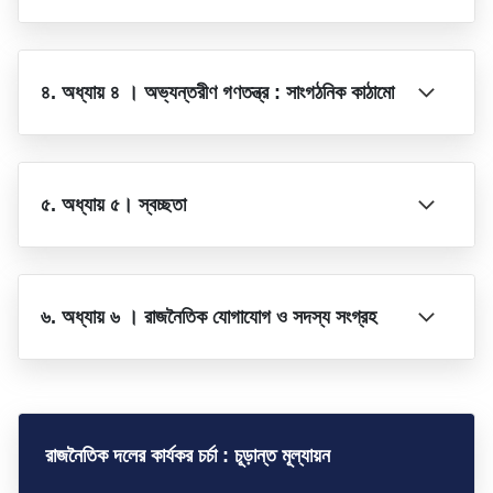
৪. অধ্যায় ৪ । অভ্যন্তরীণ গণতন্ত্র : সাংগঠনিক কাঠামো
৫. অধ্যায় ৫। স্বচ্ছতা
৬. অধ্যায় ৬ । রাজনৈতিক যোগাযোগ ও সদস্য সংগ্রহ
রাজনৈতিক দলের কার্যকর চর্চা : চূড়ান্ত মূল্যায়ন