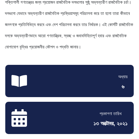
শক্তিশালী গণতন্ত্রের জন্য প্রয়োজন রাজনৈতিক দলগুলোর সুষ্ঠু অভ্যন্তরীণ রাজনৈতিক চর্চা।
দলগুলো যেভাবে অভ্যন্তরীণ রাজনৈতিক প্রক্রিয়াসমূহ পরিচালনা করে তা হলো তারা কীভাবে
জনগণকে প্রতিনিধিত্ব করবে এবং দেশ পরিচালনা করবে তার নির্ধারক। এই কোর্সটি রাজনৈতিক
দলকে অভ্যন্তরীণভাবে আরো গণতান্ত্রিক, স্বচ্ছ ও জবাবদিহিতাপূর্ণ হবার এবং রাজনৈতিক
যোগাযোগ বৃদ্ধির প্রয়োজনীয় কৌশল ও পদ্ধতি জানায়।
অধ্যায়
৬
প্রকাশণা তারিখ
১৩ অক্টোবর, ২০২১