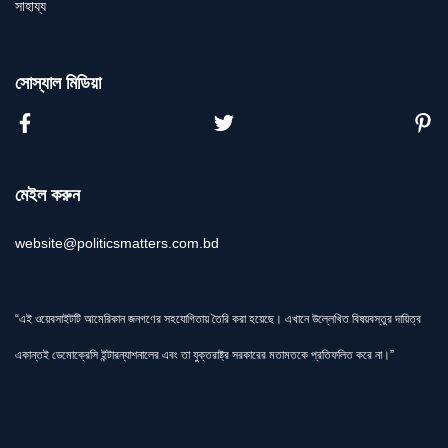
সাহায্য
সোস্যাল মিডিয়া
মেইল করুন
website@politicsmatters.com.bd
“এই ওয়েবসাইটটি আমেরিকান জনগণের সহযোগিতায় তৈরি করা হয়েছে। এখানে উল্লেখিত বিষয়বস্তুর দায়িত্ব
একান্তই ডেমোক্রেসি ইন্টারন্যাশনালের এবং তা যুক্তরাষ্ট্র সরকারের মতামতকে প্রতিফলিত করে না।”